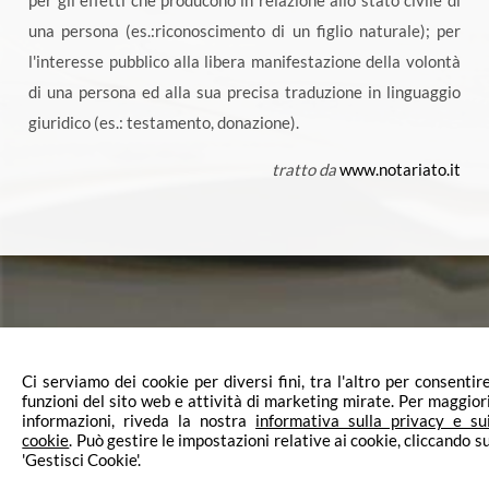
per gli effetti che producono in relazione allo stato civile di
una persona (es.:riconoscimento di un figlio naturale); per
l'interesse pubblico alla libera manifestazione della volontà
di una persona ed alla sua precisa traduzione in linguaggio
giuridico (es.: testamento, donazione).
tratto da
www.notariato.it
Ci serviamo dei cookie per diversi fini, tra l'altro per consentir
funzioni del sito web e attività di marketing mirate. Per maggior
informazioni, riveda la nostra
informativa sulla privacy e su
cookie
. Può gestire le impostazioni relative ai cookie, cliccando s
SEDE PRINCIPALE: Viale della Repubblica 253 - 31100 Treviso
'Gestisci Cookie'.
UFFICIO SECONDARIO: Via Roma 121 - 31056 Roncade (TV)