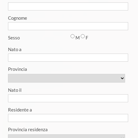
Cognome
Sesso
M
F
Nato a
Provincia
Nato il
Residente a
Provincia residenza