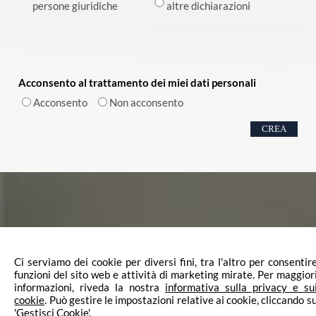
persone giuridiche
altre dichiarazioni
Acconsento al trattamento dei miei dati personali
Acconsento
Non acconsento
Ci serviamo dei cookie per diversi fini, tra l'altro per consentir
funzioni del sito web e attività di marketing mirate. Per maggior
informazioni, riveda la nostra
informativa sulla privacy e su
SEDE PRINCIPALE: Viale della Repubblica 253 - 31100 Treviso
cookie
. Può gestire le impostazioni relative ai cookie, cliccando s
UFFICIO SECONDARIO: Via Roma 121 - 31056 Roncade (TV)
'Gestisci Cookie'.