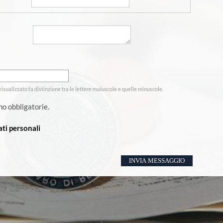
 visualizzato fa distinzione tra le lettere maiuscole e quelle minuscole.
no obbligatorie.
ti personali