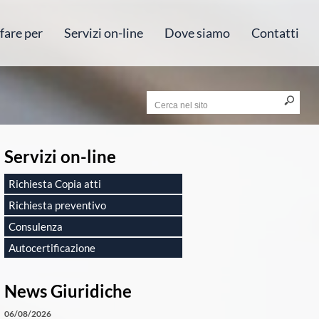
fare per
Servizi on-line
Dove siamo
Contatti
Servizi on-line
Richiesta Copia atti
Richiesta preventivo
Consulenza
Autocertificazione
News Giuridiche
06/08/2026